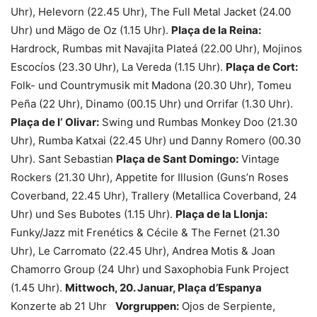
Uhr), Helevorn (22.45 Uhr), The Full Metal Jacket (24.00
Uhr) und Mägo de Oz (1.15 Uhr).
Plaça de la Reina:
Hardrock, Rumbas mit Navajita Plateá (22.00 Uhr), Mojinos
Escocíos (23.30 Uhr), La Vereda (1.15 Uhr).
Plaça de Cort:
Folk- und Countrymusik mit Madona (20.30 Uhr), Tomeu
Peña (22 Uhr), Dinamo (00.15 Uhr) und Orrifar (1.30 Uhr).
Plaça de l‘ Olivar:
Swing und Rumbas Monkey Doo (21.30
Uhr), Rumba Katxai (22.45 Uhr) und Danny Romero (00.30
Uhr). Sant Sebastian
Plaça de Sant Domingo:
Vintage
Rockers (21.30 Uhr), Appetite for Illusion (Guns’n Roses
Coverband, 22.45 Uhr), Trallery (Metallica Coverband, 24
Uhr) und Ses Bubotes (1.15 Uhr).
Plaça de la Llonja:
Funky/Jazz mit Frenétics & Cécile & The Fernet (21.30
Uhr), Le Carromato (22.45 Uhr), Andrea Motis & Joan
Chamorro Group (24 Uhr) und Saxophobia Funk Project
(1.45 Uhr).
Mittwoch, 20. Januar, Plaça d’Espanya
Konzerte ab 21 Uhr
Vorgruppen:
Ojos de Serpiente,