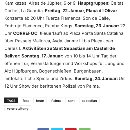
Kamikazes, Aires de Júpiter, 6 or 9.
Hauptgruppen:
Celtas
Cortos, La Guardia.
Freitag, 22. Januar, Plaça d’l Olivar
Konzerte ab 20 Uhr Fuerza Flamenca, Son de Calle,
Embrujo Flamenco, Rumba Kings.
Samstag, 23. Januar:
22
Uhr
CORREFOC
(Feuerlauf) ab Placa Porta Santa Catalina
über Passeig Mallorca, Avda. Jaume III bis Plaça Joan
Carles I.
Aktivitäten zu Sant Sebastian am Castell de
Bellver:
Sonntag, 17. Januar:
von 10 bis 14 Uhr Tag der
offenen Tür, Veranstaltungen und Workshops für Jung und
Alt: Hüpfburgen, Bogenschießen, Burgenbauen,
mittelalterliche Spiele und Zirkus.
Sonntag, 24. Januar:
Um
12 Uhr Show der berittenen Polizei von Palma.
TAGS
fest
feste
Palma
sant
sebastian
veranstaltung