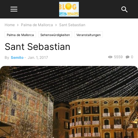
Home
Palma de Mallorca
Sant Sebastian
Palma de Mallorca
Sehenswürdigkeiten
Veranstaltungen
Sant Sebastian
5559
0
By
Semito
-
Jan. 1, 2017