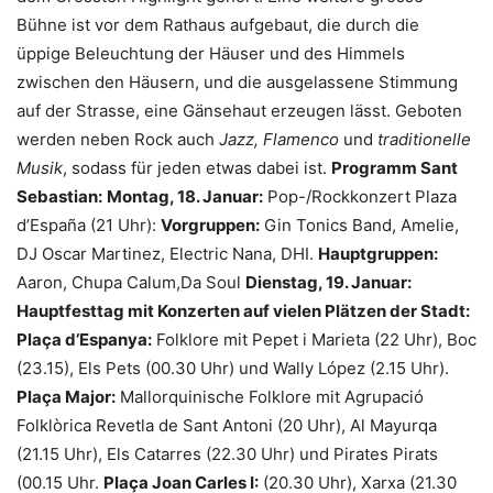
Bühne ist vor dem Rathaus aufgebaut, die durch die
üppige Beleuchtung der Häuser und des Himmels
zwischen den Häusern, und die ausgelassene Stimmung
auf der Strasse, eine Gänsehaut erzeugen lässt. Geboten
werden neben Rock auch
Jazz, Flamenco
und
traditionelle
Musik
, sodass für jeden etwas dabei ist.
Programm Sant
Sebastian:
Montag, 18. Januar:
Pop-/Rockkonzert Plaza
d’España (21 Uhr):
Vorgruppen:
Gin Tonics Band, Amelie,
DJ Oscar Martinez, Electric Nana, DHI.
Hauptgruppen:
Aaron, Chupa Calum,Da Soul
Dienstag, 19. Januar:
Hauptfesttag mit Konzerten auf vielen Plätzen der Stadt:
Plaça d’Espanya:
Folklore mit Pepet i Marieta (22 Uhr), Boc
(23.15), Els Pets (00.30 Uhr) und Wally López (2.15 Uhr).
Plaça Major:
Mallorquinische Folklore mit Agrupació
Folklòrica Revetla de Sant Antoni (20 Uhr), Al Mayurqa
(21.15 Uhr), Els Catarres (22.30 Uhr) und Pirates Pirats
(00.15 Uhr.
Plaça Joan Carles I:
(20.30 Uhr), Xarxa (21.30